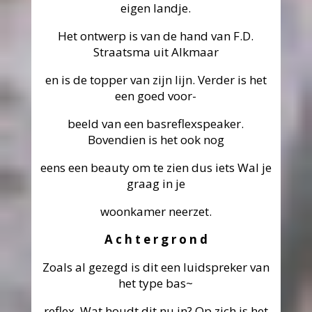
eigen landje.
Het ontwerp is van de hand van F.D.
Straatsma uit Alkmaar
en is de topper van zijn lijn. Verder is het
een goed voor-
beeld van een basreflexspeaker.
Bovendien is het ook nog
eens een beauty om te zien dus iets Wal je
graag in je
woonkamer neerzet.
A c h t e r g r o n d
Zoals al gezegd is dit een luidspreker van
het type bas~
reflex. Wat houdt dit nu in? Op zich is het