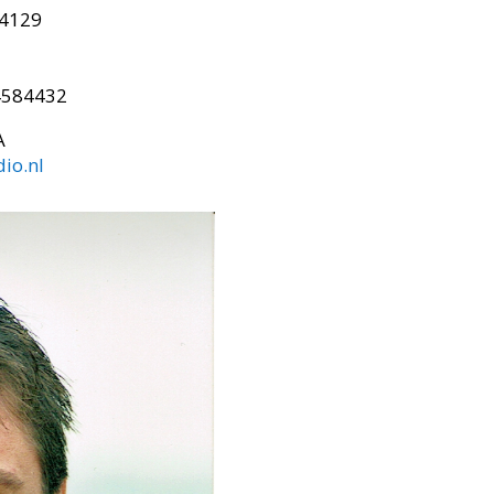
74129
4584432
A
io.nl