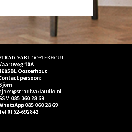
STRADIVARI
OOSTERHOUT
Vaartweg 10A
4905BL Oosterhout
Contact persoon:
Björn
bjorn@stradivariaudio.nl
GSM
085 060 28 69
WhatsApp 085 060 28 69
Tel 0162-692842
5 060 28 69
Tel 0162-692842