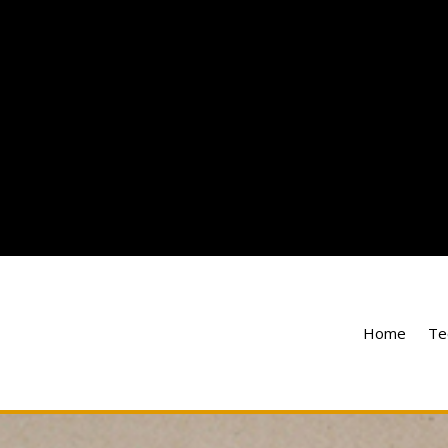
Home
Te