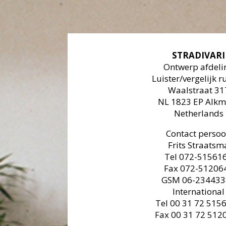
STRADIVARI
Ontwerp afdeli
Luister/vergelijk r
Waalstraat 31
NL 1823 EP Alkm
Netherlands
Contact perso
Frits Straatsm
Tel 072-51561
Fax 072-51206
GSM 06-234433
International
Tel 00 31 72 515
Fax 00 31 72 512