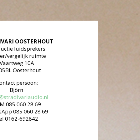
IVARI OOSTERHOUT
uctie luidsprekers
ter/vergelijk ruimte
Vaartweg 10A
05BL Oosterhout
ontact persoon:
Björn
@stradivariaudio.nl
SM
085 060 28 69
sApp 085 060 28 69
el 0162-692842