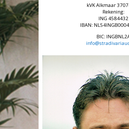
kVK Alkmaar 370
Rekening:
ING 4584432
IBAN: NL54INGB000
BIC: INGBNL2
info@stradivariaud