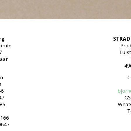
ng
STRAD
uimte
Prod
7
Luis
aar
49
on
C
a
66
bjorn
47
G
85
What
T
6166
0647