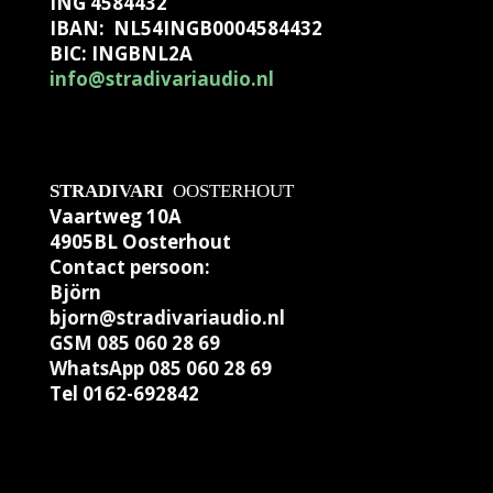
ING 4584432
IBAN: NL54INGB0004584432
BIC: INGBNL2A
info@stradivariaudio.nl
STRADIVARI
OOSTERHOUT
Vaartweg 10A
4905BL Oosterhout
Contact persoon:
Björn
bjorn@stradivariaudio.nl
GSM
085 060 28 69
WhatsApp 085 060 28 69
Tel 0162-692842
5 060 28 69
Tel 0162-692842